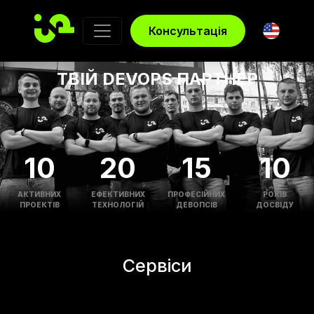
IOPS.TEAM
Консультація
ТВІЙ DEVOPS ПАРТНЕР
10
20
15
10
АКТИВНИХ
ЕФЕКТИВНИХ
ПРОФЕСІЙНИХ
РОКІВ
ПРОЕКТІВ
ТЕХНОЛОГІЙ
ДЕВОПСІВ
ДОСВІДУ
Сервіси